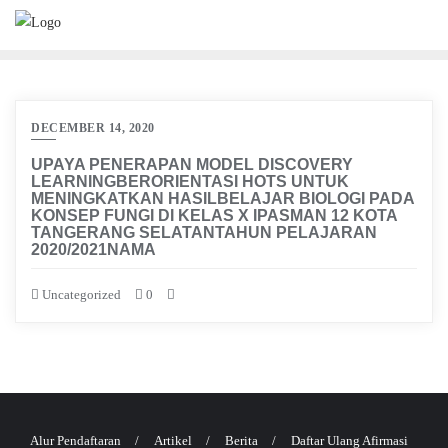
Skip
to
content
DECEMBER 14, 2020
UPAYA PENERAPAN MODEL DISCOVERY
LEARNINGBERORIENTASI HOTS UNTUK
MENINGKATKAN HASILBELAJAR BIOLOGI PADA
KONSEP FUNGI DI KELAS X IPASMAN 12 KOTA
TANGERANG SELATANTAHUN PELAJARAN
2020/2021NAMA
Uncategorized
0
Alur Pendaftaran
Artikel
Berita
Daftar Ulang Afirmasi