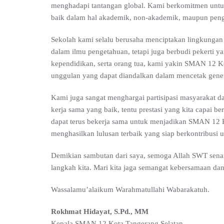
menghadapi tantangan global. Kami berkomitmen untuk
baik dalam hal akademik, non-akademik, maupun peng
Sekolah kami selalu berusaha menciptakan lingkunga
dalam ilmu pengetahuan, tetapi juga berbudi pekerti y
kependidikan, serta orang tua, kami yakin SMAN 12 K
unggulan yang dapat diandalkan dalam mencetak gener
Kami juga sangat menghargai partisipasi masyarakat d
kerja sama yang baik, tentu prestasi yang kita capai b
dapat terus bekerja sama untuk menjadikan SMAN 12 
menghasilkan lulusan terbaik yang siap berkontribusi
Demikian sambutan dari saya, semoga Allah SWT sena
langkah kita. Mari kita jaga semangat kebersamaan dan
Wassalamu’alaikum Warahmatullahi Wabarakatuh.
Rokhmat Hidayat, S.Pd., MM
Kepala SMAN 12 Kota Tangerang Selatan