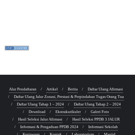
Alur Pendaftaran
Artikel
Berita
Daftar Ulang Afirmasi
Daftar Ulang Jalur Zonasi, Prestasi & Perpindahan Tugas Orang Tua
Daftar Ulang Tahap 1 – 2024
Daftar Ulang Tahap 2 – 2024
Download
Ekstrakurikuler
Galeri Foto
Hasil Seleksi Jalur Afirmasi
Hasil Seleksi PPDB 3 JALUR
Informasi & Pengaduan PPDB 2024
Informasi Sekolah
Kesiswaan
Kontak
Laboratorium
Masjid