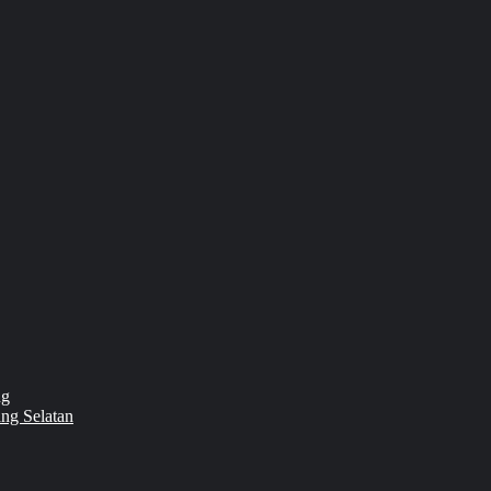
ng
ng Selatan