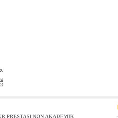
26
24
23
R PRESTASI NON AKADEMIK